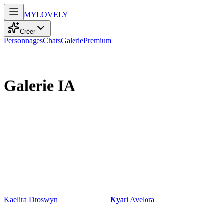
MY
LOVELY
Créer
Personnages
Chats
Galerie
Premium
Galerie
IA
Kaelira Droswyn
Kya
Nyari Avelora