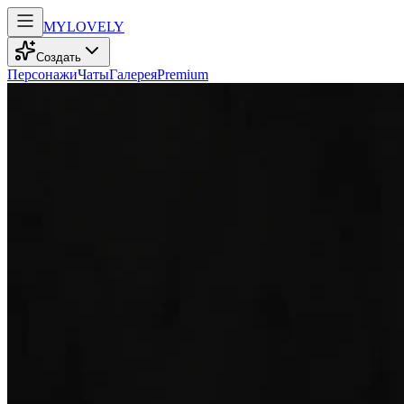
MY
LOVELY
Создать
Персонажи
Чаты
Галерея
Premium