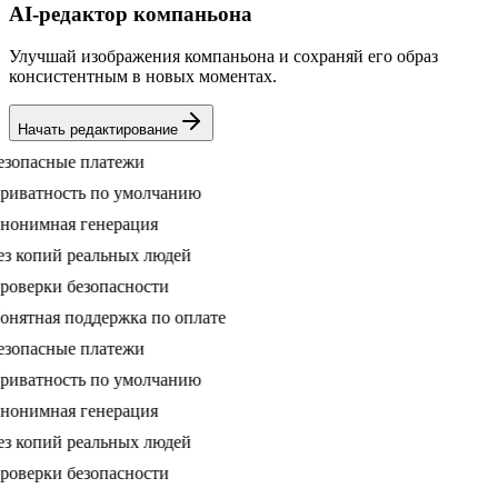
AI-редактор компаньона
Улучшай изображения компаньона и сохраняй его образ
консистентным в новых моментах.
Начать редактирование
опасные платежи
ватность по умолчанию
нимная генерация
 копий реальных людей
верки безопасности
ятная поддержка по оплате
опасные платежи
ватность по умолчанию
нимная генерация
 копий реальных людей
верки безопасности