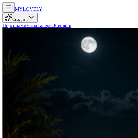
MY
LOVELY
Создать
Персонажи
Чаты
Галерея
Premium