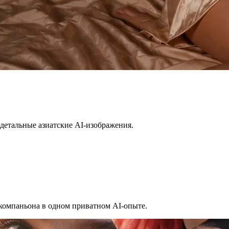
ь детальные азиатские AI-изображения.
компаньона в одном приватном AI-опыте.